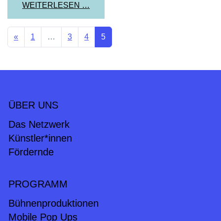
FROM „DER FAUST“-PERSPEKTIV
WEITERLESEN …
BEITRAGSNAVIGATION
«
1
…
3
4
5
ÜBER UNS
Das Netzwerk
Künstler*innen
Fördernde
PROGRAMM
Bühnenproduktionen
Mobile Pop Ups