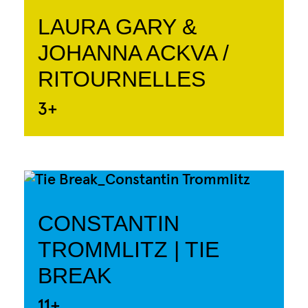
LAURA GARY &
JOHANNA ACKVA /
RITOURNELLES
3+
CONSTANTIN
TROMMLITZ | TIE
BREAK
11+