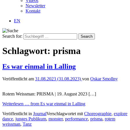
Videos
Newsletter
Kontakt
EN
Search for:
Schlagwort:
prisma
Es war einmal in Lalling
Veröffentlicht am
31.08.2023
(31.08.2023)
von
Oskar Smollny
Rotem Weissman: PRISMA | 19. August 2023 […]
Weiterlesen …
from Es war einmal in Lalling
Veröffentlicht in
Journal
Verschlagwortet mit
Choreographie
,
explore
dance
,
junges Publikum
,
monster
,
performance
,
prisma
,
rotem
weissman
,
Tanz