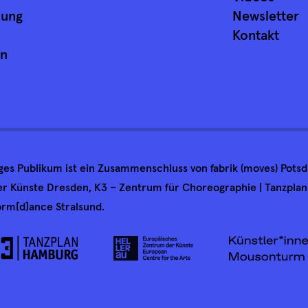
lung
Newsletter
Kontakt
an
nges Publikum ist ein Zusammenschluss von fabrik (moves) Pot
 Künste Dresden, K3 – Zentrum für Choreographie | Tanzpla
rm[d]ance Stralsund.