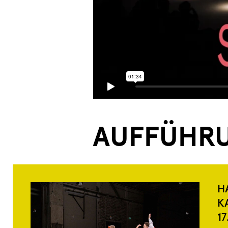
AUFFÜHR
H
K
17