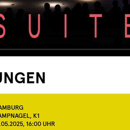
UNGEN
AMBURG
AMPNAGEL, K1
.05.2025,
16:00
UHR