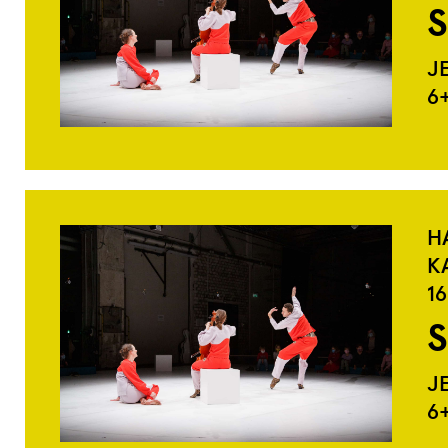
S
J
6
H
K
16
S
J
6