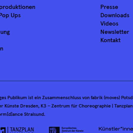
produktionen
Presse
Pop Ups
Downloads
Videos
lung
Newsletter
Kontakt
an
nges Publikum ist ein Zusammenschluss von fabrik (moves) Pot
 Künste Dresden, K3 – Zentrum für Choreographie | Tanzpla
rm[d]ance Stralsund.