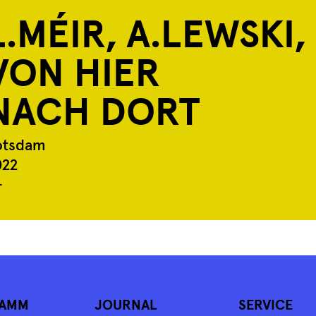
L.MÉIR, A.LEWSKI,
VON HIER
NACH DORT
otsdam
022
+
AMM
JOURNAL
SERVICE