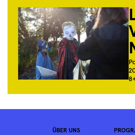
P
2
8
ÜBER UNS
PROGR