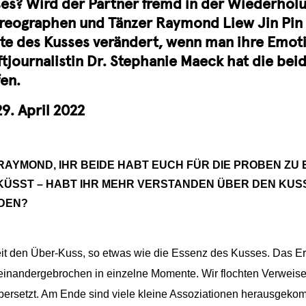
ses? Wird der Partner fremd in der Wiederhol
reographen und Tänzer Raymond Liew Jin Pin 
te des Kusses verändert, wenn man ihre Emoti
aftjournalistin Dr. Stephanie Maeck hat die be
en.
9. April 2022
RAYMOND, IHR BEIDE HABT EUCH FÜR DIE PROBEN Z
ÜSST – HABT IHR MEHR VERSTANDEN ÜBER DEN KUSS
DEN?
it den Über-Kuss, so etwas wie die Essenz des Kusses. Das Erge
inandergebrochen in einzelne Momente. Wir flochten
Verweis
ersetzt. Am Ende sind viele kleine Assoziationen herausgeko