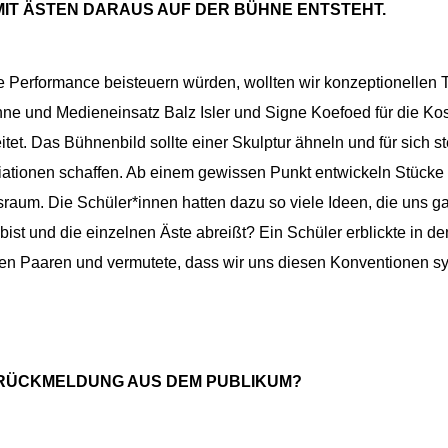
MIT ÄSTEN DARAUS AUF DER BÜHNE ENTSTEHT.
ne Performance beisteuern würden, wollten wir konzeptionellen 
e und Medieneinsatz Balz Isler und Signe Koefoed für die Kostü
et. Das Bühnenbild sollte einer Skulptur ähneln und für sich s
ziationen schaffen. Ab einem gewissen Punkt entwickeln Stück
sraum. Die Schüler*innen hatten dazu so viele Ideen, die uns g
st und die einzelnen Äste abreißt? Ein Schüler erblickte in d
n Paaren und vermutete, dass wir uns diesen Konventionen sy
E RÜCKMELDUNG AUS DEM PUBLIKUM?