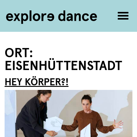
Navig
umsc
Zum Inhalt springen
ORT:
EISENHÜTTENSTADT
HEY KÖRPER?!