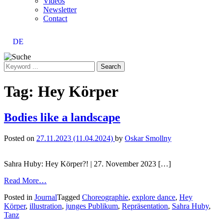
Videos
Newsletter
Contact
DE
Search
for:
Tag:
Hey Körper
Bodies like a landscape
Posted on
27.11.2023
(11.04.2024)
by
Oskar Smollny
Sahra Huby: Hey Körper?! | 27. November 2023 […]
from
Read More…
Bodies
Posted in
Journal
Tagged
Choreographie
,
explore dance
,
Hey
like
Körper
,
illustration
,
junges Publikum
,
Repräsentation
,
Sahra Huby
,
a
Tanz
landscape