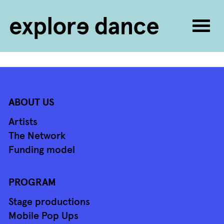
Togg
navig
Skip to content
ABOUT US
Artists
The Network
Funding model
PROGRAM
Stage productions
Mobile Pop Ups